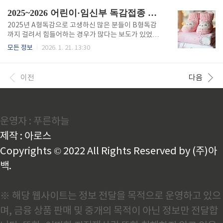
메뉴에서 연결된 은행 계좌 또는 신용카드로 즉시 충전
손해자동차세 연납은 1월, 3월, 6월, 9월에 신청할 수
2025~2026 어린이·임신부 독감접종 신청 가이드
할 수..
있으며, 1월 16일부터 31일까지 신청하면 연간 자동차
세의 약4.5%~4.8%를 할인받습니다. 3월은 3.7%, 6
2025년 A형독감으로 고생하신 많은 분들이 B형독감
월은 2.5%, 9월은 1.7% 할인율이 적용되므로 1월 신
까지 걸려서 힘들어하는 경우가 많다는 보도가 있었습
청이 가장 유리합니다. 신청 마감일은 각 월의 말일 자
니다. 지금이라도 면역력이 떨어지는 어린이와 임신부
모든 정보
2026. 1. 21. 13:30
정까지이며, 마감 직전에는 접속자가 몰려 지연될 수 있
는 독감예방접종을 하셔야 합니다. 특이 어린이와 임신
으니 여유있게 신청하세요.요약: 1월 31일까지 신청하
부는 무료로 예방접종을 하실 수 있습니다. 매년 100만
면 최대 4.5% 할인, 월별로 할인율이 다르..
명 이상이 혜택을 받지만, 접종 시기를 놓쳐 유료로 맞
이전
다음
는 분들이 여전히 많습니다. 지금 바로 우리 아이와 태
아 건강을 지키는 방법을 확인하세요.예방접종도우미
바로가기어린이·임신부 접종 신청방법예방접종도우미
누리집(nip.kdca.go.kr) 또는 모바일 앱을 통해 가까
운영자 : 푸른하늘
운 지정 의료기관을 검색하고 예약할 수 있습니다. 별도
의 온라인 신청 절차 없이 의료기관에 직접 방문하거나
제작 : 아로스
전화 예약 후 접종하면 됩니다. 단, 접종 당일 신분증(주
민등록증, 건강보험..
Copyrights © 2022 All Rights Reserved by (주)아
백.
※ 해당 웹사이트는 정보 전달을 목적으로 운영하고 있으
며, 금융 상품 판매 및 중개의 목적이 아닌 정보만 전달합