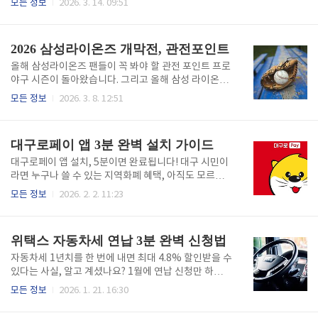
모든 정보
2026. 3. 14. 09:51
요시간은 약 10분입니다. 오프라인 신청을 원하는 경우
잘 살펴보세요. 더불어민주당 후보는 발표되는 대로 올릴 예정입니다.1. 대
각 구·군 교육지원청 방문 접수도 가능하지만, 대기시
구시장 (광역단체장) 국민의힘 예비후보 국민의힘 공천관리위원회는 면접
간을 고려하면 온라인 신청을 추천합니다.요약: 3월 3
및 심사를 진행 중이며 중앙당에서 발표한 아래 명단은 가나다 순입니다.
2026 삼성라이온즈 개막전, 관전포인트
일~31일,..
1. 김한구 (67년생)• 경북대학교 경영대학원 마케팅 수료• 前 현대자동차
노동조합 대의원• 前 유가읍 이장연합회 부회장• 前 달성군 새마을협의회
올해 삼성라이온즈 팬들이 꼭 봐야 할 관전 포인트 프로
감사 2. 유영하 (62년생) • 연세대학교 행정학과 졸업• 現 국회의원• 前 인
야구 시즌이 돌아왔습니다. 그리고 올해 삼성 라이온즈
천지검 특수부검사• 前 국가인권위원회 상임위원(차관..
팬들에게는 꽤 기대되는 시즌이기도 합니다.2026 시즌
모든 정보
2026. 3. 8. 12:51
삼성은 홈 개막전어린이날 홈경기홈경기 73경기라는
꽤 좋은 일정 구조를 갖게 됐습니다. 오늘은 삼성 개막
전올해 시즌 관전 포인트직관 추천 경기까지 정리해 보
대구로페이 앱 3분 완벽 설치 가이드
겠습니다.삼성라이온즈 2026 개막전 3월 28일📍 대구
삼성 라이온즈 파크 경기 삼성 vs 롯데 입니다.이 경기
대구로페이 앱 설치, 5분이면 완료됩니다! 대구 시민이
는 단순한 개막전이 아니라 전통의 라이벌전 입니다.왜
라면 누구나 쓸 수 있는 지역화폐 혜택, 아직도 모르고
이 경기가 재미있을까삼성과 롯데의 대결은 낙동강 더
계신가요? 지금 바로 설치하고 최대 10% 캐시백 혜택
모든 정보
2026. 2. 2. 11:23
비로 불립니다.대구와 부산은 지역적으로도 가까워 항
을 받아보세요.대구로페이 바로가기 앱 설치와 회원가
상 원정 응원단까지 가득 차는 경기입니다.개막전이라
입 완벽정리대구로페이 앱(IM샾)은 구글 플레이스토어
면? 분위기는 거의 포스트시즌급 입니다.삼성라이온즈
나 앱스토어에서 'IM샾' 또는 '대구로페이'를 검색하면
위택스 자동차세 연납 3분 완벽 신청법
2026 시즌 관전 ..
바로 다운로드할 수 있습니다. 설치 후 휴대폰 본인인증
과 간단한 정보 입력만으로 3분 안에 가입이 완료되며,
자동차세 1년치를 한 번에 내면 최대 4.8% 할인받을 수
대구 시민이라면 누구나 무료로 이용할 수 있습니다. 대
있다는 사실, 알고 계셨나요? 1월에 연납 신청만 하면
구로페이 공식 앱 다운로드 요약: 앱스토어에서 'IM샾'
수만 원을 아낄 수 있는데도 많은 분들이 놓치고 있습니
모든 정보
2026. 1. 21. 16:30
검색 후 다운로드, 본인인증으로 3분 안에 가입 완료 충
다. 위택스에서 5분이면 신청 완료되는 방법을 지금 바
전부터 결제까지 3단계 가이드충전 방법앱 내 충전하기
로 확인하세요.위택스 바로가기연납 신청기간 놓치면