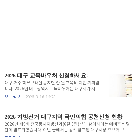
2026 대구 교육바우처 신청하세요!
대구 거주 학부모라면 놓치면 안 될 교육비 지원 기회입
니다. 2026년 대구광역시 교육바우처는 대구시가 지원
하는 정책으로 교재비, 도서구입비 등으로 사용할 수 있
모든 정보
2026. 3. 16. 14:28
는데 많은 분들이 잘 몰라서 혜택을 놓치고 있습니다.
지금 바로 자격 확인하고 지원금 받아가세요.대구 교육
바우처 신청 바로가기2026 교육바우처 신청방법신청
2026 지방선거 대구지역 국민의힘 공천신청 현황
은 2026년 3월 3일부터 6월 30일까지 주소지 행정복
지센터를 방문하거나 대구시 교육지원카드 홈페이지(d
2026년 제9회 전국동시지방선거(6월 3일)**에 참여하려는 예비후보 명
gedu.prumee.kr)를 통해 온라인으로 신청하면 됩니
단이 발표되었습니다. 이번 글에서는 공식 발표된 대구시장 후보와 구·군
다. 신청서 작성 후 필수 서류를 첨부하면 되며, 평균 소
단체장 예비후보를 정리했습니다. 우리지역에 어떤 단체장을 뽑아야할지