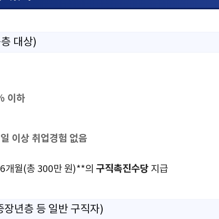
득층 대상)
% 이하
0일 이상 취업경험 없음
구직촉진수당
 6개월(총 300만 원)**의
지급
년·중장년층 등 일반 구직자)